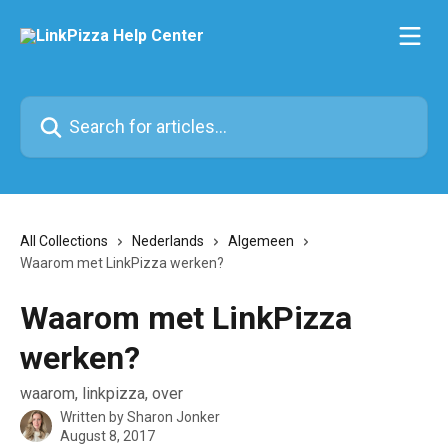
Skip to main content
Search for articles...
All Collections
Nederlands
Algemeen
Waarom met LinkPizza werken?
Waarom met LinkPizza
werken?
waarom, linkpizza, over
Written by
Sharon Jonker
August 8, 2017