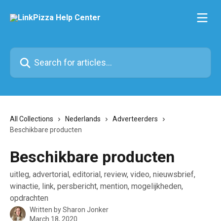
Skip to main content
Search for articles...
All Collections
Nederlands
Adverteerders
Beschikbare producten
Beschikbare producten
uitleg, advertorial, editorial, review, video, nieuwsbrief,
winactie, link, persbericht, mention, mogelijkheden,
opdrachten
Written by
Sharon Jonker
March 18, 2020