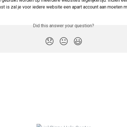
 gebruikt worden op meerdere websites tegelijkertijd. Indien ee
st is zal je voor iedere website een apart account aan moeten 
Did this answer your question?
😞
😐
😃