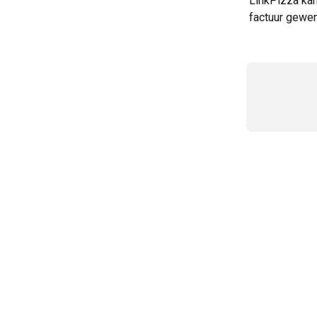
LinkPizza kan
factuur gewen