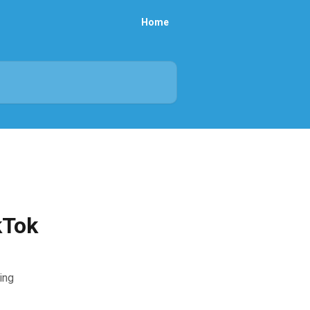
Home
kTok
ing