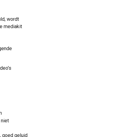
ld, wordt 
je mediakit 
gende 
ideo's
n
niet 
d, goed geluid