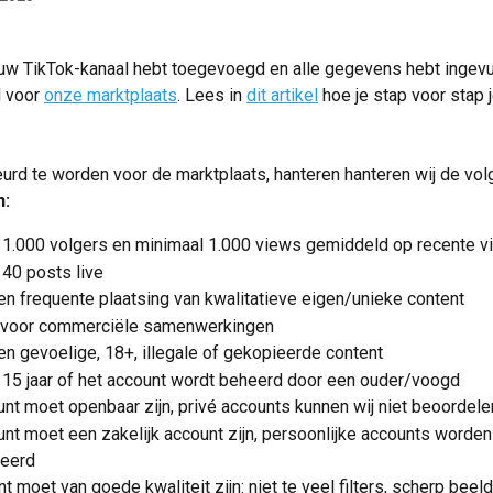
uw TikTok-kanaal hebt toegevoegd en alle gegevens hebt ingevu
 voor 
onze marktplaats
. Lees in 
dit artikel
 hoe je stap voor stap 
d te worden voor de marktplaats, hanteren hanteren wij de vol
n:
 1.000 volgers en minimaal 1.000 views gemiddeld op recente v
 40 posts live
n frequente plaatsing van kwalitatieve eigen/unieke content
 voor commerciële samenwerkingen
n gevoelige, 18+, illegale of gekopieerde content
 15 jaar of het account wordt beheerd door een ouder/voogd
nt moet openbaar zijn, privé accounts kunnen wij niet beoordele
nt moet een zakelijk account zijn, persoonlijke accounts worden 
eerd
t moet van goede kwaliteit zijn: niet te veel filters, scherp beel