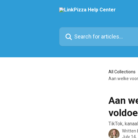
Skip to main content
Search for articles...
All Collections
Aan welke voor
Aan we
voldoe
TikTok, kanaa
Written
July 14,