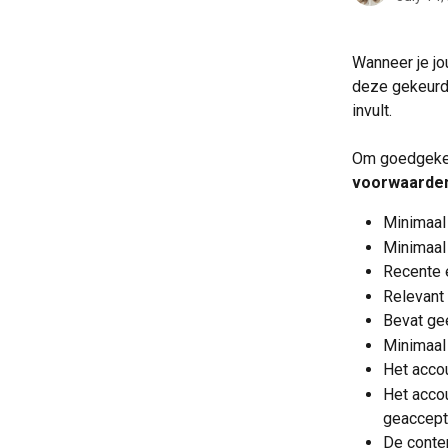
Wanneer je jo
deze gekeurd
invult.
Om goedgekeur
voorwaarde
Minimaal
Minimaal
Recente e
Relevant
Bevat gee
Minimaal
Het accou
Het accou
geaccept
De conten