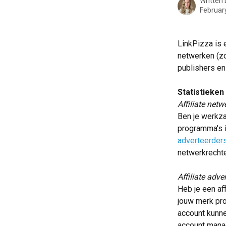
Written
Februar
LinkPizza is e
netwerken (z
publishers en
Statistieken
Affiliate netw
Ben je werkzaa
programma's i
adverteerder
netwerkrechte
Affiliate adve
Heb je een af
jouw merk pro
account kunne
account manag