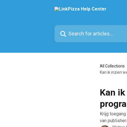
Skip to main content
Search for articles...
All Collections
Kan ik inzien 
Kan ik
progr
Krijg toegang 
van publisher