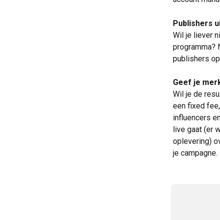
Publishers ui
Wil je liever 
programma? Ne
publishers op 
Geef je mer
Wil je de res
een fixed fee
influencers e
live gaat (er
oplevering) ov
je campagne. 