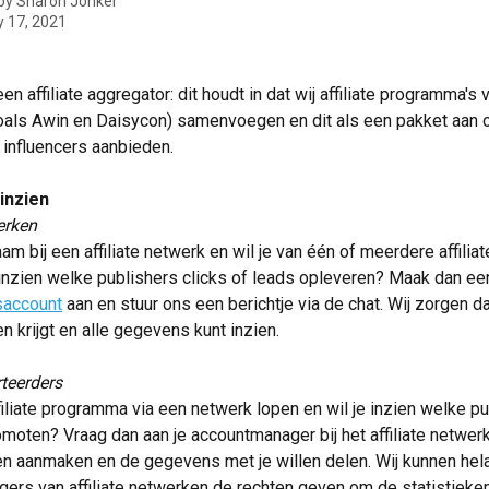
 by
Sharon Jonker
y 17, 2021
en affiliate aggregator: dit houdt in dat wij affiliate programma's v
oals Awin en Daisycon) samenvoegen en dit als een pakket aan 
 influencers aanbieden.
 inzien
erken
m bij een affiliate netwerk en wil je van één of meerdere affiliat
nzien welke publishers clicks of leads opleveren? Maak dan ee
saccount
 aan en stuur ons een berichtje via de chat. Wij zorgen dat
n krijgt en alle gegevens kunt inzien.
rteerders
filiate programma
via een netwerk lopen en wil je inzien welke pu
moten? Vraag dan aan je accountmanager bij het affiliate netwerk 
n aanmaken en de gegevens met je willen delen. Wij kunnen hela
ers van affiliate netwerken de rechten geven om de statistieken 