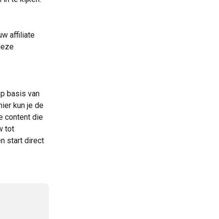
w affiliate 
deze 
op basis van 
ier kun je de 
e content die 
 tot 
en start direct 