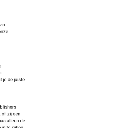
an  
onze 
e 
n 
 je de juiste 
blishers 
of zij een 
as alleen de 
in te kijken.