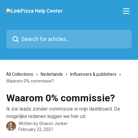
Skip to main content
Search for articles...
All Collections
Nederlands
Influencers & publishers
Waarom 0% commissie?
Waarom 0% commissie?
Ik zie leads zonder commissie in mijn dashboard. De
mogelijke redenen leggen we hier uit.
Written by
Sharon Jonker
February 22, 2021