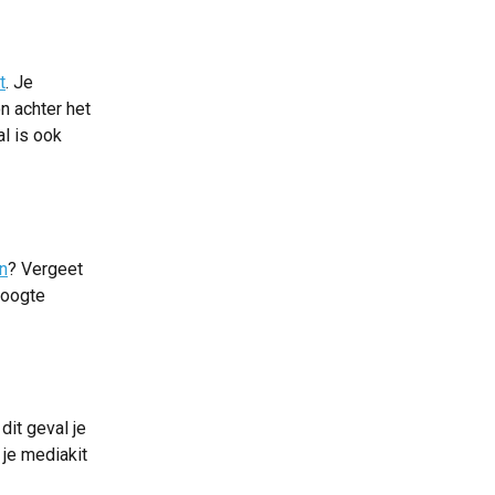
t
. Je 
n achter het 
l is ook 
n
? Vergeet 
hoogte 
dit geval je 
 je mediakit 