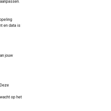
n aanpassen.
ppeling 
t en data is 
van jouw 
 Deze 
rwacht op het 