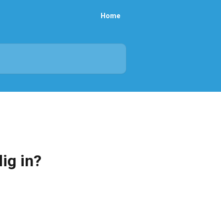
Home
dig in?