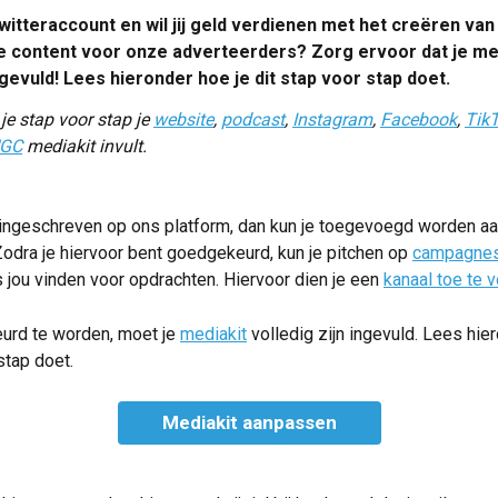
Twitteraccount en wil jij geld verdienen met het creëren van
 content voor onze adverteerders? Zorg ervoor dat je med
ngevuld! Lees hieronder hoe je dit stap voor stap doet.
je stap voor stap je 
website
, 
podcast
, 
Instagram
, 
Facebook
, 
Tik
GC
 mediakit invult.
t ingeschreven op ons platform, dan kun je toegevoegd worden a
Zodra je hiervoor bent goedgekeurd, kun je pitchen op 
campagne
 jou vinden voor opdrachten. Hiervoor dien je een 
kanaal toe te 
rd te worden, moet je 
mediakit
 volledig zijn ingevuld. Lees hie
stap doet.
Mediakit aanpassen