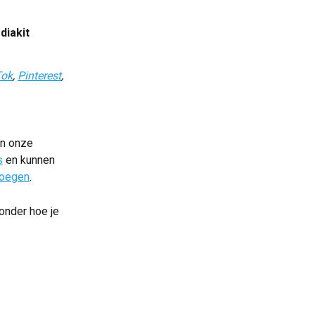
 
iakit 
Tok
, 
Pinterest
, 
an onze 
s
 en kunnen 
voegen
.
ronder hoe je 