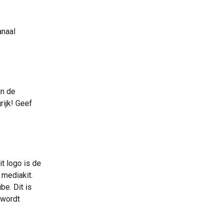
anaal 
n de 
rijk! Geef 
t logo is de 
 mediakit. 
e. Dit is 
 wordt 