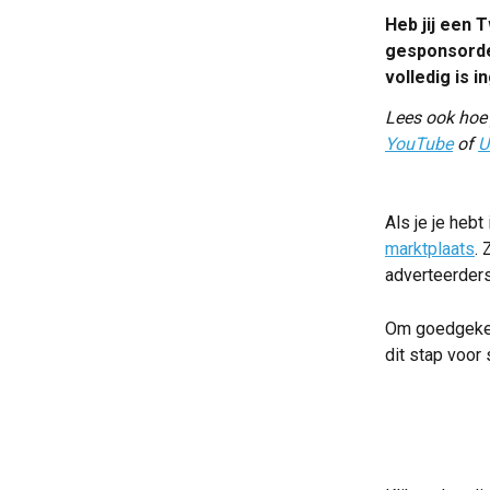
Heb jij een 
gesponsorde
volledig is i
Lees ook hoe 
YouTube
 of 
U
Als je je heb
marktplaats
. 
adverteerders
Om goedgekeu
dit stap voor 