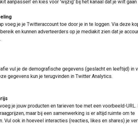
kit aanpassen' en kies voor 'wijzig' bij het kanaal dat je wilt gaa
eling
ap voeg je je Twitteraccount toe door je in te loggen. Via deze ko
 bereik en kunnen adverteerders op je mediakit zien dat je accoun
.
afie vul je de demografische gegevens (geslacht en leeftijd) in 
ze gegevens kun je terugvinden in Twitter Analytics.
rijs
 voeg je jouw producten en tarieven toe met een voorbeeld-URL.
vraagprijzen, maar bij een samenwerking is er altijd ruimte om te 
 Vul ook in hoeveel interacties (reacties, likes en shares) je ve