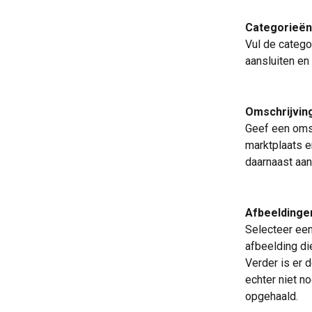
Categorieë
Vul de categor
aansluiten en
Omschrijving
Geef een omsc
marktplaats en
daarnaast aan
Afbeeldinge
Selecteer een
afbeelding di
Verder is er 
echter niet n
opgehaald.